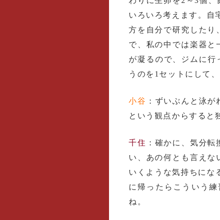
わりに生卵を2～3個
いろいろ考えます。自
方を自分で研究したり
で、私の中では楽器と
が凝るので、ジムに行
うのを1セットにして
小谷
：ずいぶんと泳が
という観点からすると
千住
：確かに、気分転
い、あの何とも言えな
いくような気持ちになる
に帰ったらこういう練
ね。