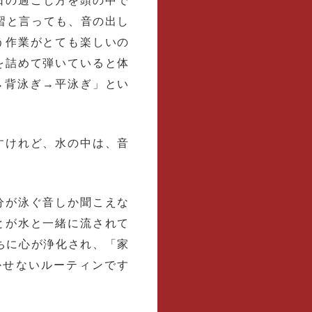
日の過ごし方を頭の中で
習と言っても、音の出し
う作業がとても楽しいの
を詰めて弾いていると体
→背泳ぎ→平泳ぎ」とい
すけれど、水の中は、音
分が泳ぐ音しか聞こえな
とが水と一緒に流されて
うちに心が浄化され、「家
かせないルーティンです