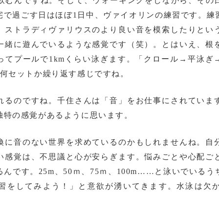
、飲むんですね。そして、ウォーキングをしながら、その
宅で過ごす日はほぼ1日中、ヴァイオリンの練習です。練
、ストラディヴァリウスのより良い音を模索したりとい
一緒に遊んでいるような感覚です（笑）。とはいえ、根
ってプールで1kmくらい泳ぎます。「クロール→平泳ぎ
、何セットか繰り返す感じですね。
れるのですね。千住さんは「音」をお仕事にされていま
独特の感覚があるように思います。
換に音のない世界を求めているのかもしれませんね。自
い感覚は、不思議と心が安らぎます。悩みごとや心配ご
んです。25m、50ｍ、75ｍ、100m……と泳いでいる
習をしてみよう！」と意欲が湧いてきます。水泳は欠