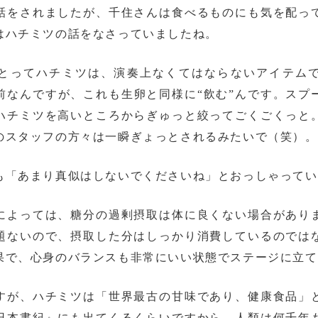
話をされましたが、千住さんは食べるものにも気を配っ
はハチミツの話をなさっていましたね。
とってハチミツは、演奏上なくてはならないアイテム
前なんですが、これも生卵と同様に“飲む”んです。スプ
ハチミツを高いところからぎゅっと絞ってごくごくっと
のスタッフの方々は一瞬ぎょっとされるみたいで（笑）。
も「あまり真似はしないでくださいね」とおっしゃってい
によっては、糖分の過剰摂取は体に良くない場合があり
題ないので、摂取した分はしっかり消費しているのでは
果で、心身のバランスも非常にいい状態でステージに立て
すが、ハチミツは「世界最古の甘味であり、健康食品」
日本書紀』にも出てくるくらいですから、人類は何千年