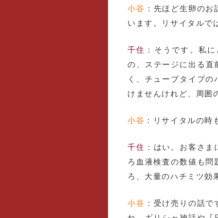
小谷
：先ほど生卵のお
います。リサイタルで
千住
：そうです。私に
の、ステージに出る直
く、チューブタイプの
けませんけれど、周囲
小谷
：リサイタルの時
千住
：はい。お客さま
ろ血液検査の数値も問
ろ、大量のハチミツ効
小谷
：受け売りの話で
ね。ギリシャ神話や『