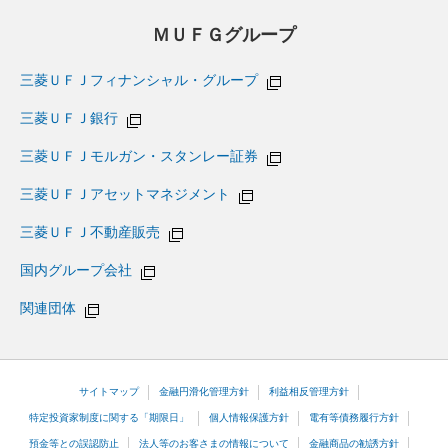
ＭＵＦＧグループ
三菱ＵＦＪフィナンシャル・グループ
三菱ＵＦＪ銀行
三菱ＵＦＪモルガン・スタンレー証券
三菱ＵＦＪアセットマネジメント
三菱ＵＦＪ不動産販売
国内グループ会社
関連団体
サイトマップ
金融円滑化管理方針
利益相反管理方針
特定投資家制度に関する「期限日」
個人情報保護方針
電有等債務履行方針
預金等との誤認防止
法人等のお客さまの情報について
金融商品の勧誘方針