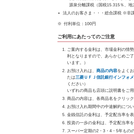
源泉分離課税（国税15.315％、
法人のお客さま・・・総合課税 ※非
※
付利単位：100円
ご利用にあたってのご注意
ご案内する金利は、市場金利の情
利となりますので、あらかじめご了
います。）
お預け入れは、
商品の内容
をよく
たは
三菱ＵＦＪ信託銀行インフォ
ください）
いずれの商品も店頭に説明書をご
商品の内容は、各商品名をクリッ
お預け入れ期間中の中途解約につ
金銭信託の金利は、予定配当率を
投資の一歩の金利は、予定配当率
スーパー定期の2・3・4・5年も