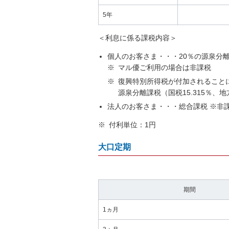
5年
＜利息に係る課税内容＞
個人のお客さま・・・20％の源泉分離
※
マル優ご利用の場合は非課税
※
復興特別所得税が付加されることにより
源泉分離課税（国税15.315％、
法人のお客さま・・・総合課税 ※非
※
付利単位：1円
大口定期
期間
1ヵ月