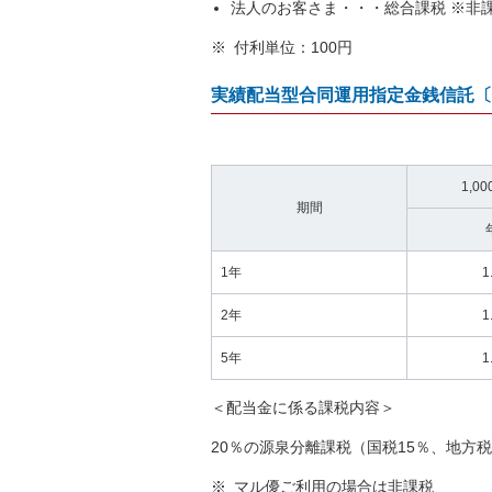
法人のお客さま・・・総合課税 ※非
※
付利単位：100円
実績配当型合同運用指定金銭信託〔
1,0
期間
1年
1
2年
1
5年
1
＜配当金に係る課税内容＞
20％の源泉分離課税（国税15％、地方税
※
マル優ご利用の場合は非課税