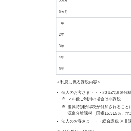
3ヵ月
6ヵ月
1年
2年
3年
4年
5年
＜利息に係る課税内容＞
個人のお客さま・・・20％の源泉分離
※
マル優ご利用の場合は非課税
※
復興特別所得税が付加されることにより
源泉分離課税（国税15.315％、
法人のお客さま・・・総合課税 ※非