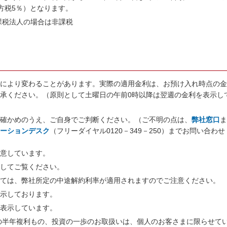
地方税5％）となります。
課税法人の場合は非課税
勢により変わることがあります。実際の適用金利は、お預け入れ時点の
承ください。（原則として土曜日の午前0時以降は翌週の金利を表示し
お確かめのうえ、ご自身でご判断ください。（ご不明の点は、
弊社窓口
メーションデスク
（フリーダイヤル
0120－349－250
）までお問い合わせ
用意しています。
クしてご覧ください。
いては、弊社所定の中途解約利率が適用されますのでご注意ください。
表示しております。
を表示しています。
のの半年複利もの、投資の一歩のお取扱いは、個人のお客さまに限らせて