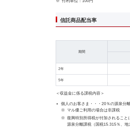
※
付利単位：100円
信託商品配当率
期間
2年
5年
＜収益金に係る課税内容＞
個人のお客さま・・・20％の源泉分離
※
マル優ご利用の場合は非課税
※
復興特別所得税が付加されることにより
源泉分離課税（国税15.315％、