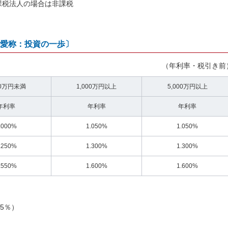
課税法人の場合は非課税
愛称：投資の一歩〕
（年利率・税引き前
00万円未満
1,000万円以上
5,000万円以上
年利率
年利率
年利率
.000%
1.050%
1.050%
.250%
1.300%
1.300%
.550%
1.600%
1.600%
5％）