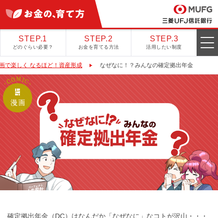
STEP.1
STEP.2
STEP.3
どのぐらい必要？
お金を育てる方法
活用したい制度
画で楽しく なるほど！資産形成
なぜなに！？みんなの確定拠出年金
確定拠出年金（DC）はなんだか「なぜなに」なコトが沢山・・・