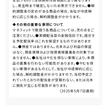
し、発生時まで確定しないため表示できません。●解
約調整金の定めがある商品の場合、当社が中途解
約に応じた場合、解約調整金がかかります。
◆その他の重要な事項について
マネフィットで取扱う各商品については、次の点をご
注意ください。●実績配当型の金銭信託です。提示す
る予定配当率はこれを保証するものではありませ
ん。●預金ではありません。元本および利益の保証
はなく、預金保険および投資者保護基金の対象では
ありません。●当社はやむを得ない事情により、本商
品の募集を行わない可能性があります。●やむを得
ない事情があるものとして、当社が中途解約に応じ
た場合、解約調整金がかかりますので、当初予定さ
れていたとおりの配当金が受取れない、または元本
に損失が生じる可能性があります。
（2025年5月7日適用）