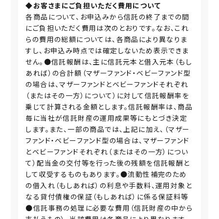
◆お客さまにご負担いただく費用について
各商品について、お申込みから信託の終了までの間
にご負担いただく費用は次のとおりです。なお、これ
らの費用の総額については、各商品により異なりま
すし、お申込み時点では確定しないため表示できま
せん。●信託報酬は、主に信託元本と借入元本（もし
あれば）の合計額（マザーファンド・ベビーファンド型
の場合は、マザーファンドとベビーファンドそれぞれ
（またはその一方）について）に対して信託報酬率を
乗じて計算される金額とします。信託報酬率は、商品
毎に当社が信託財産の運用成果等にもとづき決定
します。また、一部の商品では、上記に加え、（マザー
ファンド・ベビーファンド型の場合は、マザーファンド
とベビーファンドそれぞれ（またはその一方）につい
て）配当金の交付等を行った後の残額を信託報酬と
して収受するものもあります。●流動性補完のため
の借入れ（もしあれば）の利息や手数料、運用対象と
なる貸付債権の保証（もしあれば）に係る保証料等
●信託事務の処理に必要な費用（信託財産の中から
支払うもの）。当該費用は各商品により異なります