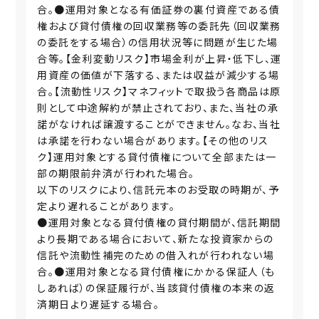
合。●運用対象となる有価証券の裏付資産である債
権および貸付債権の回収業務等の委託先（回収業務
の委託をする場合）の信用状況等に問題が生じた場
合等。【金利変動リスク】市場金利が上昇・低下し、運
用資産の価値が下落する、または収益が減少する場
合。【流動性リスク】マネフィットで取扱う各商品は原
則として中途解約が禁止されており、また、当社の承
諾がなければ譲渡することができません。なお、当社
は承諾を行わない場合があります。【その他のリス
ク】運用対象とする貸付債権について全部または一
部の期限前弁済が行われた場合。
以下のリスクにより、信託元本のお受取の時期が、予
定より遅れることがあります。
●運用対象となる貸付債権の貸付期間が、信託期間
より長期である場合において、新たな投資家からの
信託や流動性補完のための借入れが行われない場
合。●運用対象となる貸付債権にかかる保証人（も
しあれば）の保証履行が、当該貸付債権の本来の返
済期日より遅延する場合。