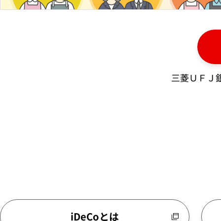
三菱ＵＦＪ
iDeCoとは