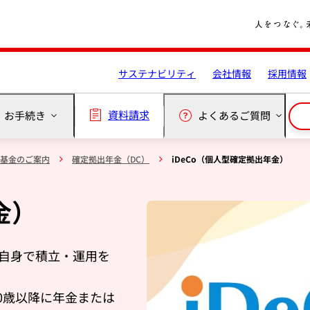
サステナビリティ
会社情報
採用情報
資料請求
・お手続き
よくあるご質問
基金のご案内
確定拠出年金（DC）
iDeCo（個人型確定拠出年金）
金）
ご自身で積立・運用を
0歳以降に年金または