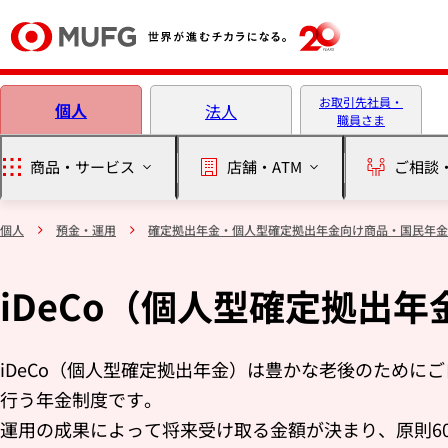
本文へ移動
お取引先社員・
個人
法人
職員さま
商品・サービス
店舗・ATM
ご相談
個人
預金・運用
確定拠出年金・個人型確定拠出年金向け商品・国民年金
iDeCo（個人型確定拠出年
iDeCo（個人型確定拠出年金）は豊かな老後のために
行う年金制度です。
運用の成果によって将来受け取る金額が決まり、原則6