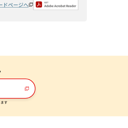
ードページへ
ら
します