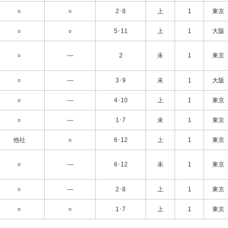
○
○
2･8
上
1
東京
○
○
5･11
上
1
大阪
○
―
2
未
1
東京
○
―
3･9
未
1
大阪
○
―
4･10
上
1
東京
○
―
1･7
未
1
東京
他社
○
6･12
上
1
東京
○
―
6･12
未
1
東京
○
―
2･8
上
1
東京
○
○
1･7
上
1
東京