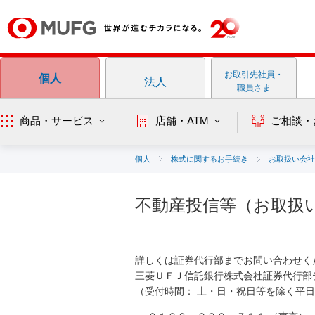
お取引先社員・
個人
法人
職員さま
商品・サービス
店舗・ATM
ご相談・
個人
株式に関するお手続き
お取扱い会社
不動産投信等（お取扱
詳しくは証券代行部までお問い合わせく
三菱ＵＦＪ信託銀行株式会社証券代行部
（受付時間： 土・日・祝日等を除く平