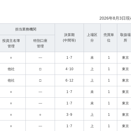
2026年8月3日現
担当業務機関
決算期
上場区
売買単
取扱場
(中間等)
分
位
所
投資主名簿
特別口座
管理
管理
○
―
1･7
未
1
東京
他社
□
4･10
上
1
東京
他社
□
6･12
上
1
東京
○
―
1･7
未
1
東京
○
―
1･7
未
1
東京
○
○
3･9
上
1
東京
○
―
1･7
上
1
東京