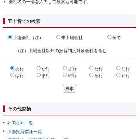
会社名の一部を入力して検索も可能です。
五十音での検索
上場会社（注）
未上場会社
全て
（注）上場会社以外の振替制度対象会社を含む
あ行
か行
さ行
た行
な行
は行
ま行
や行
ら行
わ行
その他銘柄
外国会社一覧
上場投資信託一覧