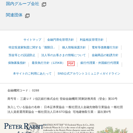
国内グループ会社
関連団体
サイトマップ
金融円滑化管理方針
利益相反管理方針
特定投資家制度に関する「期限日」
個人情報保護方針
電有等債務履行方針
預金等との誤認防止
法人等のお客さまの情報について
金融商品の勧誘方針
保険募集指針
最良執行方針（125KB）
銀行代理業・外国銀行代理業
本サイトのご利用にあたって
SNS公式アカウントコミュニティガイドライン
金融機関コード
0288
商号等
三菱ＵＦＪ信託銀行株式会社 登録金融機関 関東財務局長（登金）第33号
加入している協会の名称
日本証券業協会 一般社団法人金融先物取引業協会 一般社団
法人資産運用業協会 一般社団法人日本STO協会
宅地建物取引業
届出第6号