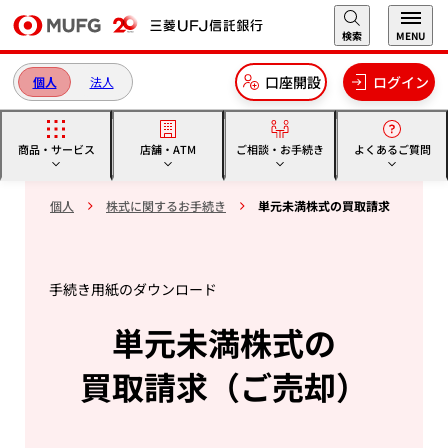
本文へ移動
検索
MENU
口座開設
ログイン
個人
法人
商品・サービス
店舗・ATM
ご相談・お手続き
よくあるご質問
個人
株式に関するお手続き
単元未満株式の買取請求
手続き用紙のダウンロード
単元未満株式の
買取請求（ご売却）