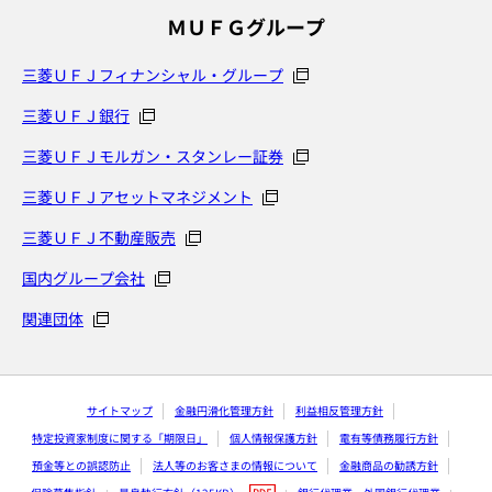
ＭＵＦＧグループ
三菱ＵＦＪフィナンシャル・グループ
三菱ＵＦＪ銀行
三菱ＵＦＪモルガン・スタンレー証券
三菱ＵＦＪアセットマネジメント
三菱ＵＦＪ不動産販売
国内グループ会社
関連団体
サイトマップ
金融円滑化管理方針
利益相反管理方針
特定投資家制度に関する「期限日」
個人情報保護方針
電有等債務履行方針
預金等との誤認防止
法人等のお客さまの情報について
金融商品の勧誘方針