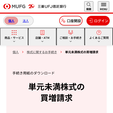
本文へ移動
検索
MENU
口座開設
ログイン
個人
法人
商品・サービス
店舗・ATM
ご相談・お手続き
よくあるご質問
個人
株式に関するお手続き
単元未満株式の買増請求
手続き用紙のダウンロード
単元未満株式の
買増請求