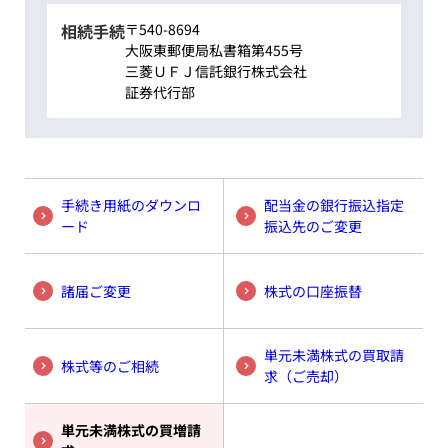
相続手続
〒540-8694
大阪東郵便局私書箱第455号
三菱ＵＦＪ信託銀行株式会社
証券代行部
手続き用紙のダウンロ
配当金の銀行振込指定
ード
振込先のご変更
諸届ご変更
株式の口座振替
単元未満株式の買取請
株式等のご相続
求
（ご売却）
単元未満株式の買増請