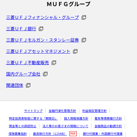
ＭＵＦＧグループ
三菱ＵＦＪフィナンシャル・グループ
三菱ＵＦＪ銀行
三菱ＵＦＪモルガン・スタンレー証券
三菱ＵＦＪアセットマネジメント
三菱ＵＦＪ不動産販売
国内グループ会社
関連団体
サイトマップ
金融円滑化管理方針
利益相反管理方針
特定投資家制度に関する「期限日」
個人情報保護方針
電有等債務履行方針
預金等との誤認防止
法人等のお客さまの情報について
金融商品の勧誘方針
保険募集指針
最良執行方針（125KB）
銀行代理業・外国銀行代理業