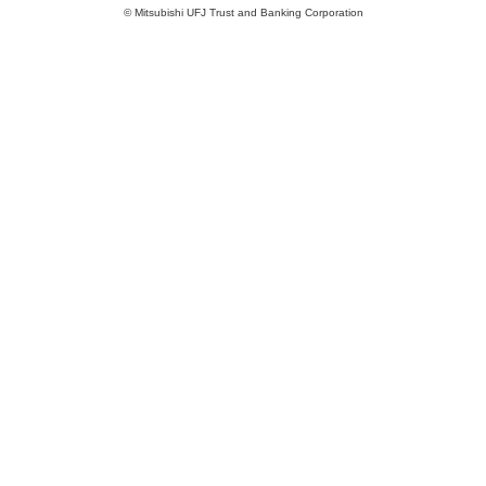
© Mitsubishi UFJ Trust and Banking Corporation