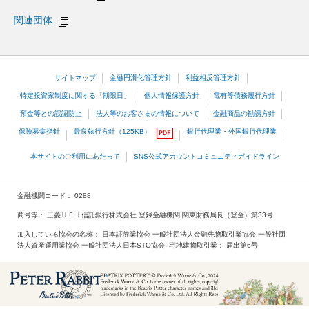
関連団体
サイトマップ
金融円滑化管理方針
利益相反管理方針
特定投資家制度に関する「期限日」
個人情報保護方針
電有等債務履行方針
預金等との誤認防止
法人等のお客さまの情報について
金融商品の勧誘方針
保険募集指針
最良執行方針（125KB）
銀行代理業・外国銀行代理業
本サイトのご利用にあたって
SNS公式アカウントコミュニティガイドライン
金融機関コード
0288
商号等
三菱ＵＦＪ信託銀行株式会社 登録金融機関 関東財務局長（登金）第33号
加入している協会の名称
日本証券業協会 一般社団法人金融先物取引業協会 一般社団
法人資産運用業協会 一般社団法人日本STO協会
宅地建物取引業
届出第6号