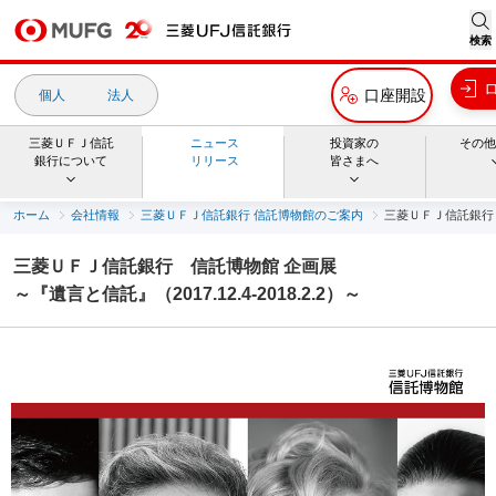
検索
口座開設
個人
法人
三菱ＵＦＪ信託
ニュース
投資家の
その他
銀行について
リリース
皆さまへ
ホーム
会社情報
三菱ＵＦＪ信託銀行 信託博物館のご案内
三菱ＵＦＪ信託銀行 信託
三菱ＵＦＪ信託銀行 信託博物館 企画展
～『遺言と信託』（2017.12.4-2018.2.2）～