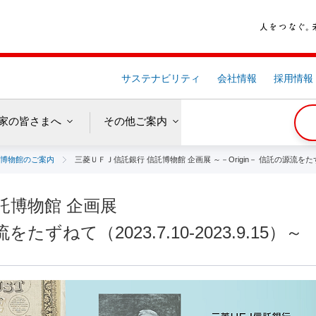
サステナビリティ
会社情報
採用情報
家の
皆さまへ
その他ご案内
博物館のご案内
三菱ＵＦＪ信託銀行 信託博物館 企画展 ～－Origin－ 信託の源流をたずねて（2
託博物館 企画展
をたずねて（2023.7.10-2023.9.15）～