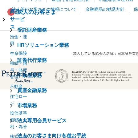
法人等のお客さまの情報について
金融商品の勧誘方針
保
商品・
法人のお客さま
サービ
ス
受託財産業務
預金・運
用
HRソリューション業務
生命保険
加入している協会の名称
日本証券業協
証券代行業務
相続・贈
与・財産
不動産業務
管理
不動産
資産金融業務
住宅ロー
ン
市場業務
投信基準
価額・金
法人専用会員サービス
利・為替
法人のお客さま向け各種お手続
株式に関