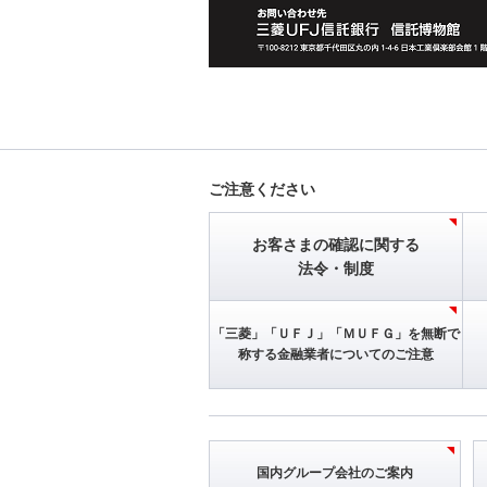
ご注意ください
お客さまの確認に関する
法令・制度
「三菱」「ＵＦＪ」
「ＭＵＦＧ」を
無断で
称する
金融業者についてのご注意
国内グループ会社
のご案内