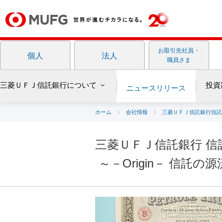
お取引先社員・
個人
法人
職員さま
三菱ＵＦＪ信託
銀行について
投資
ニュース
リリース
ホーム
会社情報
三菱ＵＦＪ信託銀行信託
三菱ＵＦＪ信託銀行 信
～－Origin－ 信託の源流