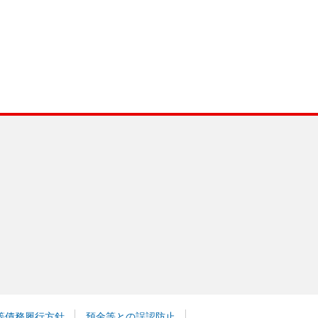
等債務履行方針
預金等との誤認防止