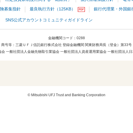
険募集指針
最良執行方針（125KB）
銀行代理業・外国銀
SNS公式アカウントコミュニティガイドライン
金融機関コード
0288
商号等
三菱ＵＦＪ信託銀行株式会社 登録金融機関 関東財務局長（登金）第33号
会 一般社団法人金融先物取引業協会 一般社団法人資産運用業協会 一般社団法人日
© Mitsubishi UFJ Trust and Banking Corporation