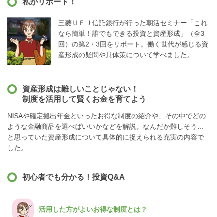
私がリポート！
三菱ＵＦＪ信託銀行が行った朝活セミナー「これ
なら簡単！誰でもできる投資と資産形成」（全3
回）の第2・3回をリポート。働く世代が感じる資
産形成の疑問や具体策について学べました。
資産形成は難しいことじゃない！
制度を活用して賢くお金を育てよう
NISAや確定拠出年金といったお得な制度の紹介や、その中でどの
ような金融商品を選べばいいかなどを解説。なんだか難しそう…
と思っていた資産形成について具体的に捉えられる充実の内容で
した。
初心者でも分かる！投資Q&A
活用した方がよいお得な制度とは？