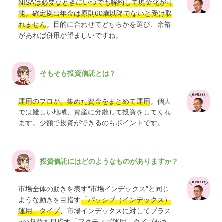
NISAは必要なときにいつでも解約して現金化が可
能。確定拠出年金は原則60歳以降でないと受け取
れません
。目的に合わせてどちらかを選び、余裕
があれば併用が望ましいですね。
そもそも投資信託とは？
運用のプロが、集めた資金をまとめて運用
。個人
では難しい地域、資産に分散して投資をしてくれ
ます。少額で投資ができるのもポイントです。
投資信託にはどのようなものがありますか？
市場全体の動きを表す“市場インデックス”と同じ
ような動きを目指す
「パッシブ（インデックス）
運用」タイプ
、市場インデックスに対してプラス
αの収益を目指す
「アクティブ運用」タイプ
があ