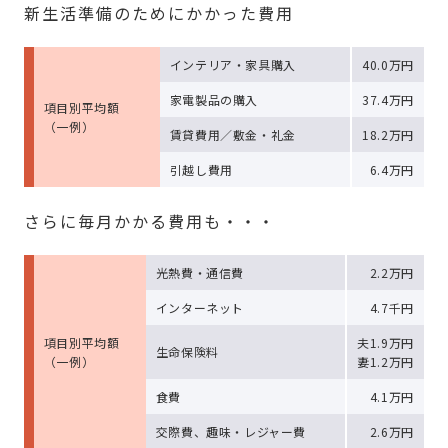
新生活準備のためにかかった費用
インテリア・家具購入
40.0万円
家電製品の購入
37.4万円
項目別平均額
（一例）
賃貸費用／敷金・礼金
18.2万円
引越し費用
6.4万円
さらに毎月かかる費用も・・・
光熱費・通信費
2.2万円
インターネット
4.7千円
項目別平均額
夫1.9万円
生命保険料
（一例）
妻1.2万円
食費
4.1万円
交際費、趣味・レジャー費
2.6万円