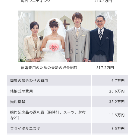
海外ウエディング
213.3万円*
結婚費用のための夫婦の貯金総額
317.2万円
両家の顔合わせの費用
6.7万円
結納式の費用
20.6万円
婚約指輪
38.2万円
婚約記念品の返礼品（腕時計、スーツ、財布
13.5万円
など）
ブライダルエステ
9.5万円