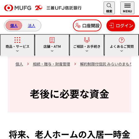
本文へ移動
検索
MENU
口座開設
ログイン
個人
法人
商品・サービス
店舗・ATM
ご相談・お手続き
よくあるご質問
個人
相続・贈与・財産管理
解約制限付信託 みらいのまもり
老後に必要な資金
将来、老人ホームの入居一時金