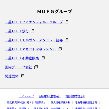
ＭＵＦＧグループ
三菱ＵＦＪフィナンシャル・グループ
三菱ＵＦＪ銀行
三菱ＵＦＪモルガン・スタンレー証券
三菱ＵＦＪアセットマネジメント
三菱ＵＦＪ不動産販売
国内グループ会社
関連団体
サイトマップ
金融円滑化管理方針
利益相反管理方針
特定投資家制度に関する「期限日」
個人情報保護方針
電有等債務履行方針
預金等との誤認防止
法人等のお客さまの情報について
金融商品の勧誘方針