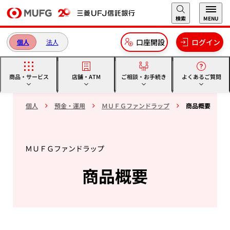
本文へ移動
検索
MENU
口座開設
ログイン
個人
法人
商品・サービス
店舗・ATM
ご相談・お手続き
よくあるご質問
個人
預金・運用
ＭＵＦＧファンドラップ
商品概要
ＭＵＦＧファンドラップ
商品概要