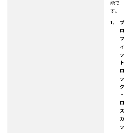
能で
す。
1.
プ
ロ
フ
ィ
ッ
ト
ロ
ッ
ク
・
ロ
ス
カ
ッ