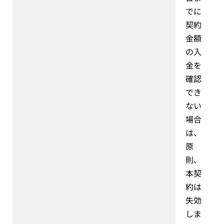
でに
契約
金額
の入
金を
確認
でき
ない
場合
は、
原
則、
本契
約は
失効
しま