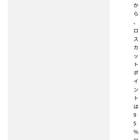
か
ら
、
ロ
ス
カ
ッ
ト
ポ
イ
ン
ト
は
9
5
％