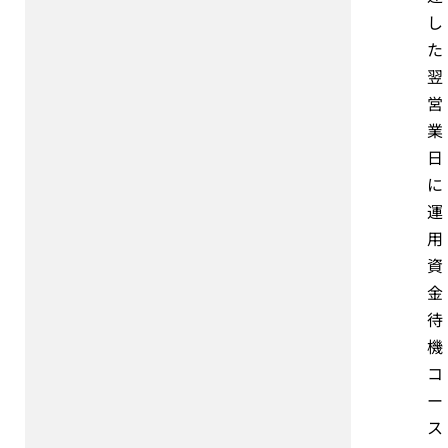
し
た
翌
営
業
日
に
運
用
資
金
待
機
コ
ー
ス