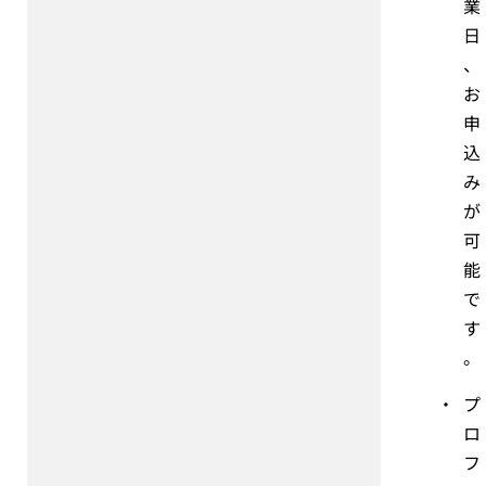
業
日
、
お
申
込
み
が
可
能
で
す
。
・
プ
ロ
フ