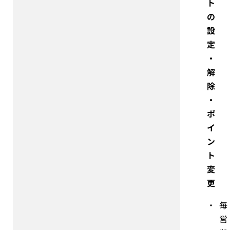
ト
の
設
定
・
解
除
・
ポ
イ
ン
ト
変
更
・
毎
営