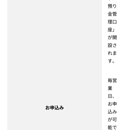
預り
金管
理口
座」
が開
設さ
れま
す。
毎営
業
日、
お申
お申込み
込み
が可
能で