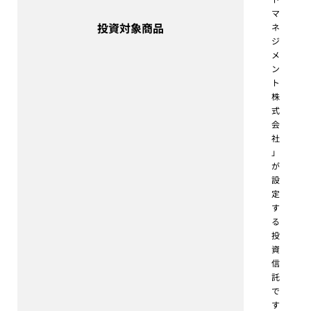
マ
投資対象商品
ネ
ジ
メ
ン
ト
株
式
会
社
」
が
設
定
す
る
投
資
信
託
で
す