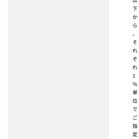
以
下
か
ら
、
そ
れ
ぞ
れ
1
％
単
位
で
ご
指
定