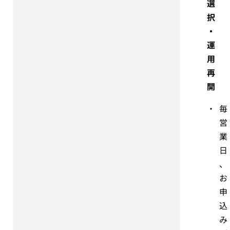
選
択
・
運
用
再
開
・
毎
営
業
日
、
お
申
込
み