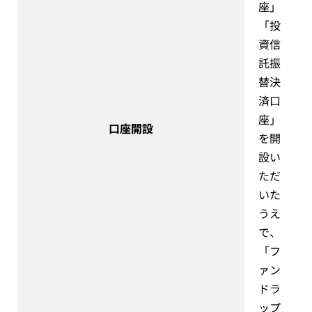
座」
「投
資信
託振
替決
済口
座」
口座開設
を開
設い
ただ
いた
うえ
で、
「フ
ァン
ドラ
ップ