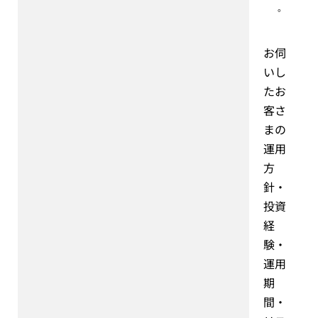
。
お伺
いし
たお
客さ
まの
運用
方
針・
投資
経
験・
運用
期
間・