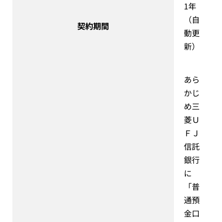
1年
（自
契約期間
動更
新）
あら
かじ
め三
菱Ｕ
ＦＪ
信託
銀行
に
「普
通預
金口