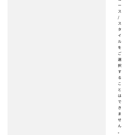
ー
ス
/
ス
タ
イ
ル
を
ご
選
択
す
る
こ
と
は
で
き
ま
せ
ん
。