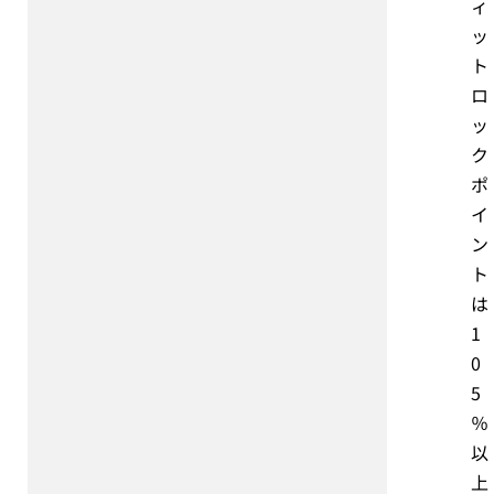
ィ
ッ
ト
ロ
ッ
ク
ポ
イ
ン
ト
は
1
0
5
％
以
上