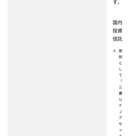
す。
国内
投資
信託
※
原
則
と
し
て
「
三
菱
Ｕ
Ｆ
Ｊ
ア
セ
ッ
ト