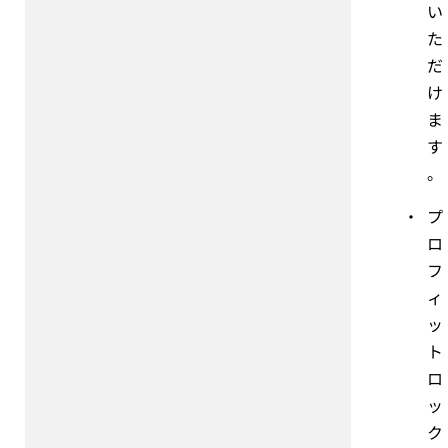
い
た
だ
け
ま
す
。
・
プ
ロ
フ
ィ
ッ
ト
ロ
ッ
ク