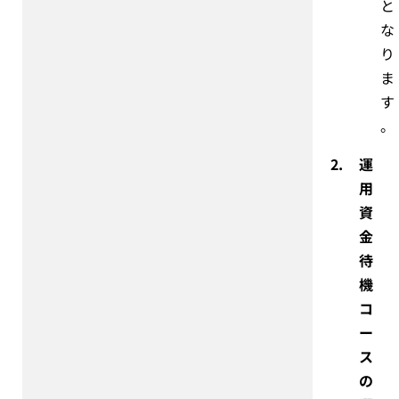
と
な
り
ま
す
。
2.
運
用
資
金
待
機
コ
ー
ス
の