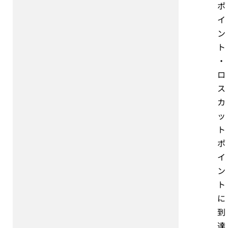
ポ
イ
ン
ト
・
ロ
ス
カ
ッ
ト
ポ
イ
ン
ト
に
到
達