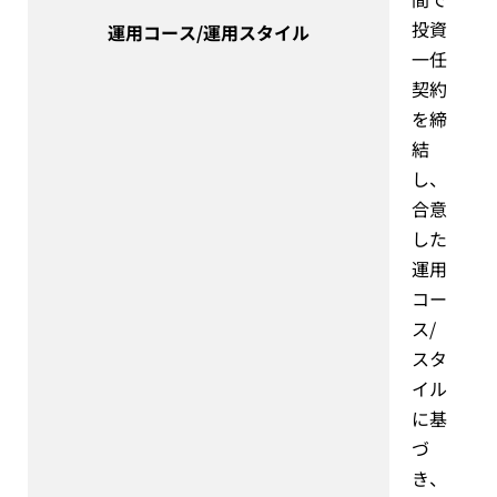
投資
運用コース/
運用スタイル
一任
契約
を締
結
し、
合意
した
運用
コー
ス/
スタ
イル
に基
づ
き、