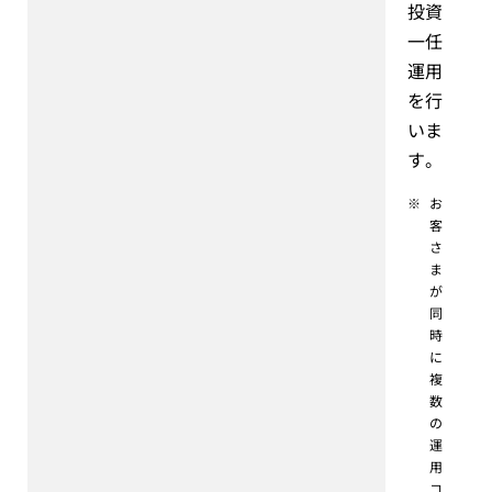
投資
一任
運用
を行
いま
す。
※
お
客
さ
ま
が
同
時
に
複
数
の
運
用
コ