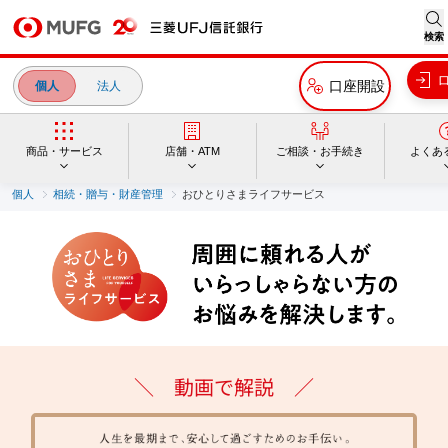
検索
口座開設
個人
法人
商品・サービス
店舗・ATM
ご相談・お手続き
よくあ
個人
相続・贈与・財産管理
おひとりさまライフサービス
＼ 動画で解説 ／