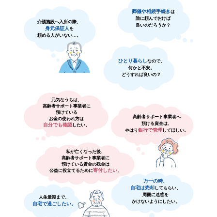
葬儀や相続手続き
は
誰に頼んでおけば
介護施設へ入所の際、
良いのだろうか？
身元保証人
を
頼める人がいない…。
ひとり暮らし
なので、
何かと不安。
どうすれば良いの？
元気なうちは、
高齢者サポート事業者に
預けている
高齢者サポート事業者へ
お金の使われ方は
預ける資金は、
自分でも確認
したい。
銀行で管理
やはり
してほしい。
私が亡くなった後、
高齢者サポート事業者に
預けている資金の残金は
寄付したい。
公益に役立てるために
万一の時、
自宅は売却
してもらい、
周囲に迷惑を
人生最期まで、
かけないようにしたい。
自宅で過ごしたい。