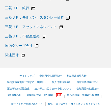
三菱ＵＦＪ銀行
三菱ＵＦＪモルガン・スタンレー証券
三菱ＵＦＪアセットマネジメント
三菱ＵＦＪ不動産販売
国内グループ会社
関連団体
サイトマップ
金融円滑化管理方針
利益相反管理方針
特定投資家制度に関する「期限日」
個人情報保護方針
電有等債務履行方針
預金等との誤認防止
法人等のお客さまの情報について
金融商品の勧誘方針
保険募集指針
最良執行方針（125KB）
銀行代理業・外国銀行代理業
本サイトのご利用にあたって
SNS公式アカウントコミュニティガイドライン