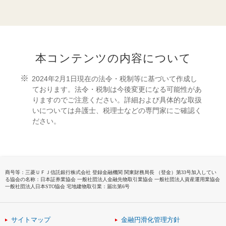
本コンテンツの内容について
2024年2月1日現在の法令・税制等に基づいて作成し
ております。法令・税制は今後変更になる可能性があ
りますのでご注意ください。詳細および具体的な取扱
いについては弁護士、税理士などの専門家にご確認く
ださい。
商号等：三菱ＵＦＪ信託銀行株式会社 登録金融機関 関東財務局長 （登金）第33号加入してい
る協会の名称：日本証券業協会 一般社団法人金融先物取引業協会 一般社団法人資産運用業協会
一般社団法人日本STO協会 宅地建物取引業：届出第6号
サイトマップ
金融円滑化管理方針