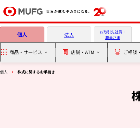
本文へ移動
お取引先社員・
個人
法人
職員さま
商品・サービス
店舗・ATM
ご相談
個人
株式に関するお手続き