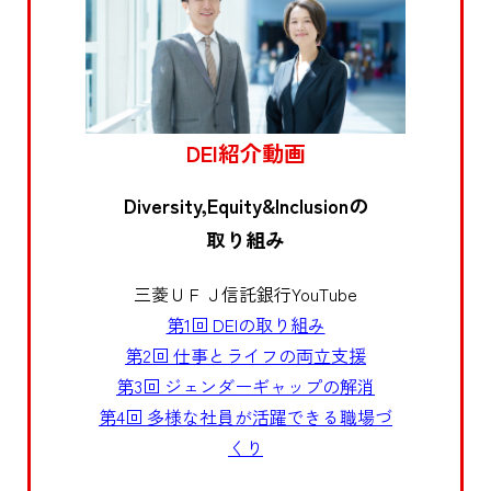
DEI紹介動画
Diversity,Equity&Inclusionの
取り組み
三菱ＵＦＪ信託銀行YouTube
第1回 DEIの取り組み
第2回 仕事とライフの両立支援
第3回 ジェンダーギャップの解消
第4回 多様な社員が活躍できる職場づ
くり