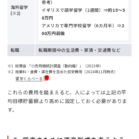
参考）
海外留学
イギリスで語学留学（2週間）⇒
約15～5
(※2)
0万円
アメリカで専門学校留学（6カ月半）⇒
2
00万円前後
転職
転職期間中の生活費・家賃・交通費など
総務省 「小売物価統計調査（動向編）」（2023年）
授業料・食費・滞在費を含めた目安費用（2024年11月時点）
留学くらべーる
これらの費用を踏まえると、人によっては上記の平
均目標貯蓄額より高めに設定しておく必要がありま
す。