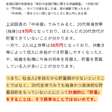
金融広報中央委員会「家計の金融行動に関する世論調査」（令和5年）
「平均値」…すべての値を足した後、値の個数で割ったもの
「中央値」…値を小さい順に並べたときに真ん中にある値
上記図表の「中央値」でみてみると、20代単身世帯
(独身)は
9万円
となっており、ほとんどの20代世代が
貯蓄できていないことが分かります。
一方で、2人以上世帯は
30万円
となっており、共働き
等によって収入に余裕ができ貯蓄しやすくなった人
や、結婚を転機に今後の将来を見据え、貯蓄を意識
している人が多いことが分かります。
つまり、社会人1年目だから貯蓄額が少ないというこ
とではなく、20代全体でみても独身かつ具体的な貯
蓄目的をもっていない人にとって
計画的に「貯蓄」
をすることは、そう簡単なことではないのです。