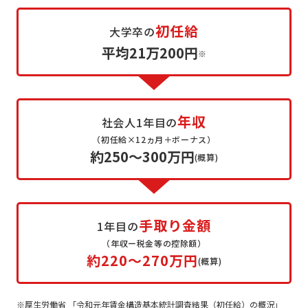
初任給
大学卒の
平均21万200円
※
年収
社会人1年目の
（初任給×12ヵ月＋ボーナス）
約250～300万円
(概算)
手取り金額
1年目の
（年収ー税金等の控除額）
約220～270万円
(概算)
厚生労働省 「令和元年賃金構造基本統計調査結果（初任給）の概況」