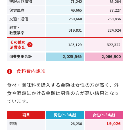
被服及び履物
71,242
95,264
保健医療
49,665
77,227
交通・通信
250,660
268,436
教育・
319,831
224,024
教養娯楽
その他の
2
183,129
322,322
消費支出
消費支出合計
2,025,565
2,066,900
食料費内訳※
1
食材・調味料を購入する金額は女性の方が高く、外
食や酒類にかける金額は男性の方が高い結果となっ
ています。
項目
男性(～34歳)
女性(～34歳)
穀類
26,236
19,026