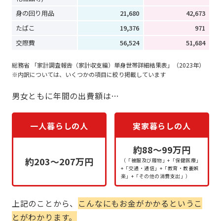
身の回り用品
21,680
42,673
たばこ
19,376
971
交際費
56,524
51,684
総務省 「家計調査報告（家計収支編）単身世帯詳細結果表」（2023年）
内訳については、いくつかの項目に絞り掲載しています
男女ともに年間の出費額は…
一人暮らしの人
実家暮らしの人
約88～99万円
約203～207万円
（「被服及び履物」+「保健医療」
+「交通・通信」+「教育・教養娯
楽」+「その他の消費支出」）
上記のことから、
こんなにもお金がかかるというこ
とがわかります。