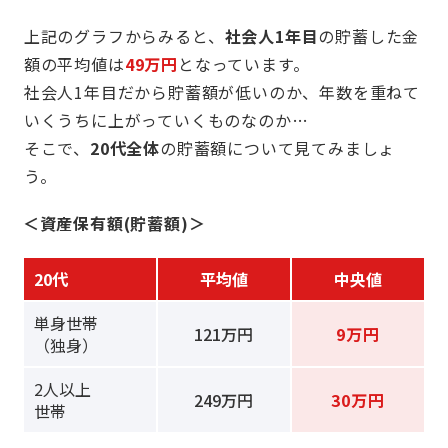
上記のグラフからみると、
社会人1年目
の貯蓄した金
額の平均値は
49万円
となっています。
社会人1年目だから貯蓄額が低いのか、年数を重ねて
いくうちに上がっていくものなのか…
そこで、
20代全体
の貯蓄額について見てみましょ
う。
＜資産保有額(貯蓄額)＞
20代
平均値
中央値
単身世帯
121万円
9万円
（独身）
2人以上
249万円
30万円
世帯