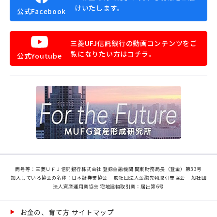
けいたします。
公式Facebook
三菱UFJ信託銀行の動画コンテンツをご
覧になりたい方はコチラ。
公式Youtube
商号等：三菱ＵＦＪ信託銀行株式会社 登録金融機関 関東財務局長（登金）第33号
加入している協会の名称：日本証券業協会 一般社団法人金融先物取引業協会 一般社団
法人資産運用業協会 宅地建物取引業：届出第6号
お金の、育て方 サイトマップ