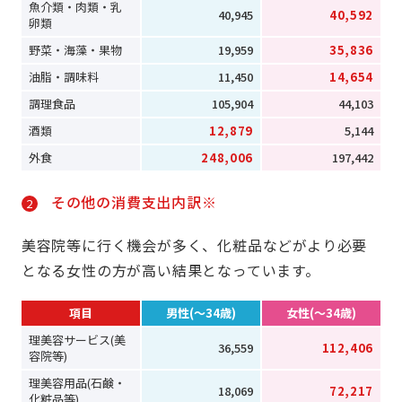
魚介類・肉類・乳
40,945
40,592
卵類
野菜・海藻・果物
19,959
35,836
油脂・調味料
11,450
14,654
調理食品
105,904
44,103
酒類
12,879
5,144
外食
248,006
197,442
その他の消費支出内訳※
2
美容院等に行く機会が多く、化粧品などがより必要
となる女性の方が高い結果となっています。
項目
男性(～34歳)
女性(～34歳)
理美容サービス(美
36,559
112,406
容院等)
理美容用品(石鹸・
18,069
72,217
化粧品等)