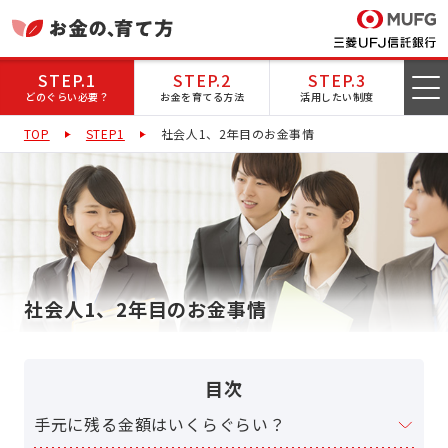
STEP.1
STEP.2
STEP.3
どのぐらい必要？
お金を育てる方法
活用したい制度
TOP
STEP1
社会人1、2年目のお金事情
社会人1、2年目のお金事情
目次
手元に残る金額はいくらぐらい？