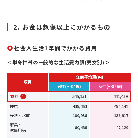
2. お金は想像以上にかかるもの
社会人生活1年間でかかる費用
＜単身世帯の一般的な生活費内訳(男女別)＞
年間平均額(円)
項目
男性(～34歳)
女性(～34歳)
食料
1
545,151
441,439
住居
435,463
454,142
光熱・水道
109,936
136,917
家具・
60,488
47,129
家事用品